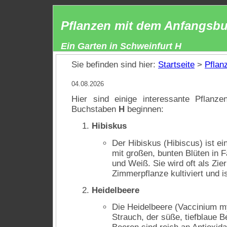
Pflanzen mit dem Anfangsbu
Ein Garten in Schweinfurt H
Sie befinden sind hier:
Startseite
>
Pflan
04.08.2026
Hier sind einige interessante Pflan
Buchstaben
H
beginnen:
Hibiskus
Der Hibiskus (Hibiscus) ist ein
mit großen, bunten Blüten in 
und Weiß. Sie wird oft als Zie
Zimmerpflanze kultiviert und is
Heidelbeere
Die Heidelbeere (Vaccinium myrt
Strauch, der süße, tiefblaue B