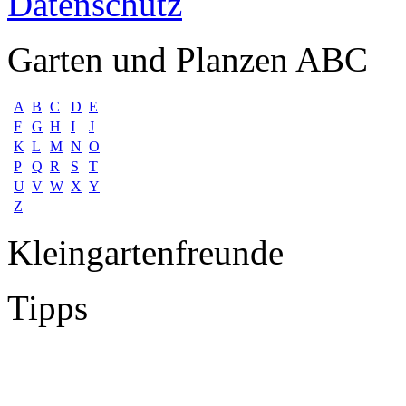
Datenschutz
Garten und Planzen ABC
A
B
C
D
E
F
G
H
I
J
K
L
M
N
O
P
Q
R
S
T
U
V
W
X
Y
Z
Kleingartenfreunde
Tipps